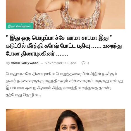
இதர செய்திகள்
” இது ஒரு பொழப்பா ச்சே வரமா சாபமா இது ”
கடுப்பில் கீர்த்தி சுரேஷ் போட்ட பதிவு …… உறைந்து
போன திரையுலகினர் …….
By
Voice Kollywood
November 9, 2023
0
பொதுவாகவே திரையுலகில் பொறுத்தவரையில் அதில் நடிக்கும்
நடிகர் நடிகைகளுக்கு வதந்திகளும் சர்ச்சைகளும் வருவது என்பது
இயல்பான ஒன்று ஆனால் அந்த காலத்தில் வந்ததை தாண்டி
தற்போது தொழில்…