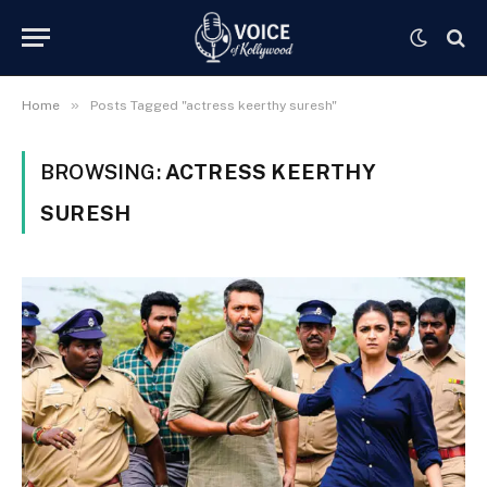
»
Home
Posts Tagged "actress keerthy suresh"
BROWSING:
ACTRESS KEERTHY
SURESH