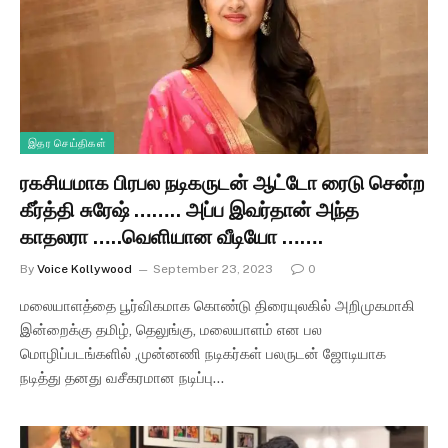
இதர செய்திகள்
ரகசியமாக பிரபல நடிகருடன் ஆட்டோ ரைடு சென்ற
கீர்த்தி சுரேஷ் …….. அப்ப இவர்தான் அந்த
காதலரா …..வெளியான வீடியோ …….
By
Voice Kollywood
September 23, 2023
0
மலையாளத்தை பூர்விகமாக கொண்டு திரையுலகில் அறிமுகமாகி
இன்றைக்கு தமிழ், தெலுங்கு, மலையாளம் என பல
மொழிப்படங்களில் ,முன்னணி நடிகர்கள் பலருடன் ஜோடியாக
நடித்து தனது வசீகரமான நடிப்பு…