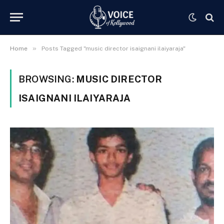
»
Home
Posts Tagged "music director isaignani ilaiyaraja"
BROWSING:
MUSIC DIRECTOR
ISAIGNANI ILAIYARAJA