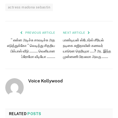
actress madona sebastin
PREVIOUS ARTICLE
NEXT ARTICLE
” என்ன அடிச்சு சாவடிச்சு அத
பாண்டியன் ஸ்டோர்ஸ் சீரியல்
எடுத்துக்கோ ” வெடித்து சிதறிய
நடிகை சுஜிதாவின் கணவர்
பிக்பாஸ் வீடு …….. வெளியான
யாரென தெரியுமா ….? அட இந்த
ப்ரோமோ வீடியோ ……..
முன்னணி பிரபலமா அவரு ……
Voice Kollywood
RELATED
POSTS