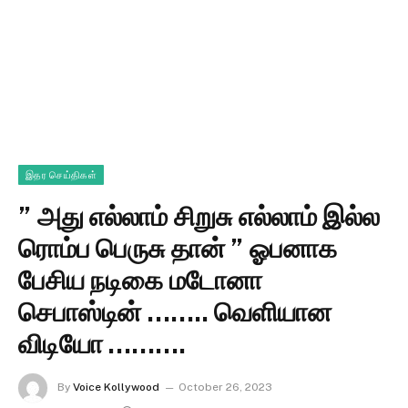
இதர செய்திகள்
” அது எல்லாம் சிறுசு எல்லாம் இல்ல
ரொம்ப பெருசு தான் ” ஓபனாக
பேசிய நடிகை மடோனா
செபாஸ்டின் …….. வெளியான
விடியோ ……….
By
Voice Kollywood
October 26, 2023