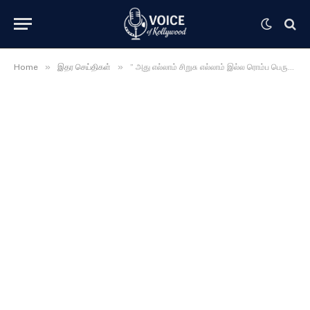
»
»
Home
இதர செய்திகள்
” அது எல்லாம் சிறுசு எல்லாம் இல்ல ரொம்ப பெருசு தான் ” ஓபனாக பேசிய நடிகை மடோனா செபாஸ்டின் …….. வெளியான விடியோ ……….