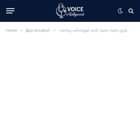
»
»
Home
இதர செய்திகள்
“எனக்கு பண்ணனும் தான் ஆசை ஆனா குழந்தை இருக்காளே ” ஓபனாக பேசி சர்ச்சையை கிளப்பிய மீனா …. வெளியான வீடியோ ……