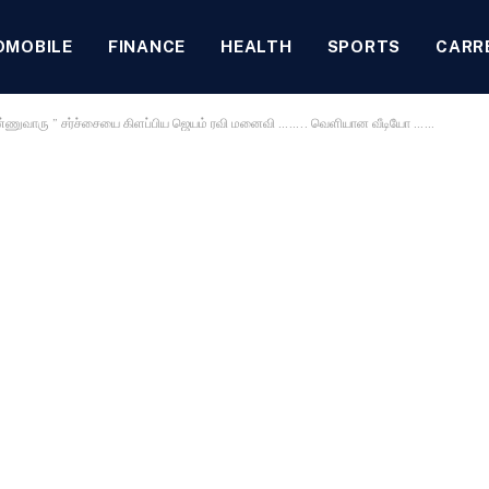
OMOBILE
FINANCE
HEALTH
SPORTS
CARR
ி பண்ணுவாரு ” சர்ச்சையை கிளப்பிய ஜெயம் ரவி மனைவி …….. வெளியான வீடியோ ……