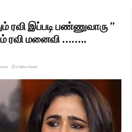
ும் ரவி இப்படி பண்ணுவாரு ”
யம் ரவி மனைவி ……..
ents
2 Mins Read