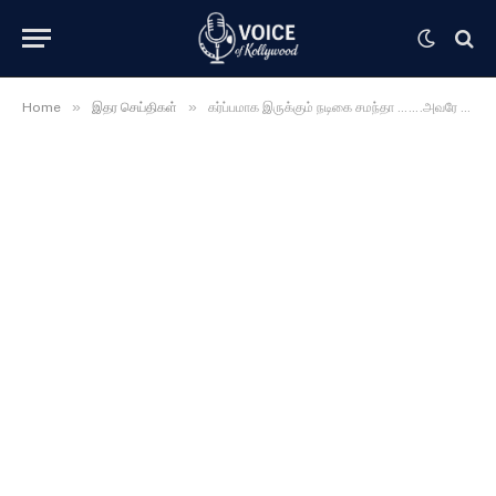
»
»
Home
இதர செய்திகள்
கர்ப்பமாக இருக்கும் நடிகை சமந்தா …….அவரே வெளியிட்ட பதிவு ….. காரணம் யாருன்னு தெரியுமா ……?