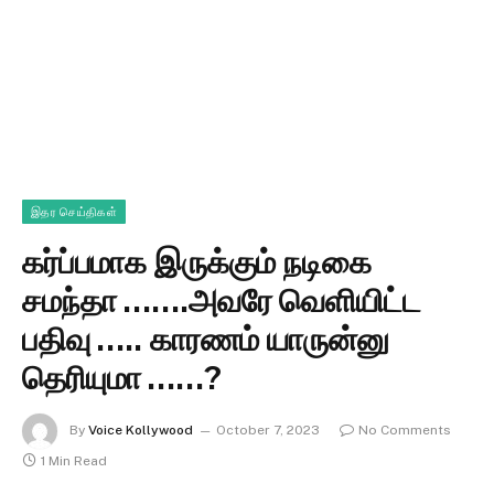
இதர செய்திகள்
கர்ப்பமாக இருக்கும் நடிகை
சமந்தா …….அவரே வெளியிட்ட
பதிவு ….. காரணம் யாருன்னு
தெரியுமா ……?
By
Voice Kollywood
October 7, 2023
No Comments
1 Min Read