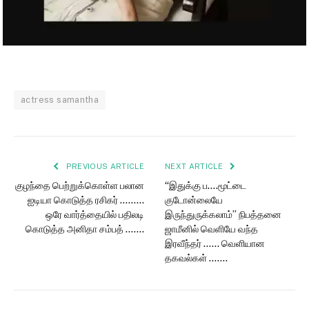
actress samantha
PREVIOUS ARTICLE
NEXT ARTICLE
குழந்தை பெற்றுக்கொள்ள பலான
“இதுக்கு ப….மூட்டை
ஐடியா கொடுத்த ரசிகர் ………
குடோன்லையே
ஒரே வார்த்தையில் பதிலடி
இருந்துருக்கலாம்” நிபத்தனை
கொடுத்த அனிதா சம்பத் …….
ஜாமீனில் வெளியே வந்த
இரவீந்தர் …… வெளியான
தகவல்கள் …….