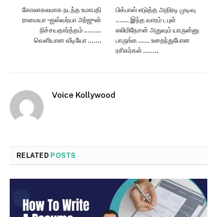
கோலாகலமாக நடந்த உமாபதி
பிக்பாஸ் எடுத்த அதிரடி முடிவு
ராமையா -ஐஸ்வர்யா அர்ஜுன்
……. இந்த வாரம் டபுள்
நிச்சயதார்த்தம் ………
எலிமிநேசன் அதுவும் யாருன்னு
வெளியான வீடியோ …….
பாருங்க …… உறைந்துபோன
ரசிகர்கள் ……..
Voice Kollywood
RELATED
POSTS