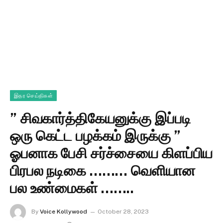
இதர செய்திகள்
” சிவகார்த்திகேயனுக்கு இப்படி
ஒரு கெட்ட பழக்கம் இருக்கு ”
ஓபனாக பேசி சர்ச்சையை கிளப்பிய
பிரபல நடிகை ……… வெளியான
பல உண்மைகள் ……..
By
Voice Kollywood
October 28, 2023