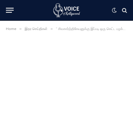
»
»
Home
இதர செய்திகள்
” சிவகார்த்திகேயனுக்கு இப்படி ஒரு கெட்ட பழக்கம் இருக்கு ” ஓபனாக பேசி சர்ச்சையை கிளப்பிய பிரபல நடிகை ……… வெளியான பல உண்மைகள் ……..