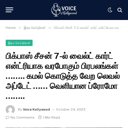
»
»
Home
இதர செய்திகள்
பிக்பாஸ் சீசன் 7-ல் வைல்ட் கார்ட் என்ட்ரியாக வரபோகும் பிரபலங்கள் …….. கமல் கொடுத்த வேற லெவல் அப்டேட் …… வெளியான ப்ரோமோ ……..
இதர செய்திகள்
பிக்பாஸ் சீசன் 7-ல் வைல்ட் கார்ட்
என்ட்ரியாக வரபோகும் பிரபலங்கள்
…….. கமல் கொடுத்த வேற லெவல்
அப்டேட் …… வெளியான ப்ரோமோ
……..
By
Voice Kollywood
October 24, 2023
No Comments
1 Min Read