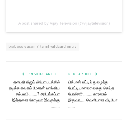
A post shared by Vijay Television (@vijaytelevision)
bigboss eason 7 tamil wildcard entry
PREVIOUS ARTICLE
NEXT ARTICLE
தளபதி விஜய் லியோ படத்தில்
பிக்பாஸ் வீட்டில் நுழைந்து
நடிக்க கவுதம் மேனன் வாங்கிய
போட்டியாளரை கைது செய்த
சம்பளம் …….? அடேங்கப்பா
போலீசார் …….. காரணம்
இத்தனை கோடியா இவருக்கு
இதுவா….. வெளியான வீடியோ
……..
……