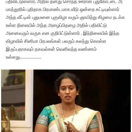
பதிவிட்டுள்ளார். அதில் தனது சொந்த ஊரான புதுகோட்டை அ
மாத்தூரில் புதிதாக பிரமாண்டமாக வீடு ஒன்றை கட்டியுள்ளார்
அந்த வீட்டின் புதுமனை புகுவிழா வரும் ஞாயிற்று கிழமை நடக்க
உள்ள நிலையில் அந்த அழைப்பிதழை அதில் பதிவிட்டு
அனைவரும் வருக என குறிபிட்டுள்ளார் . இந்நிலையில் இந்த
விழாவில் சினிமா பிரபலங்கள் பலரும் கலந்து கொள்ள
இருப்பதாகவும் தகவல்கள் வெளிவந்த வண்ணம்
உள்ளது………………