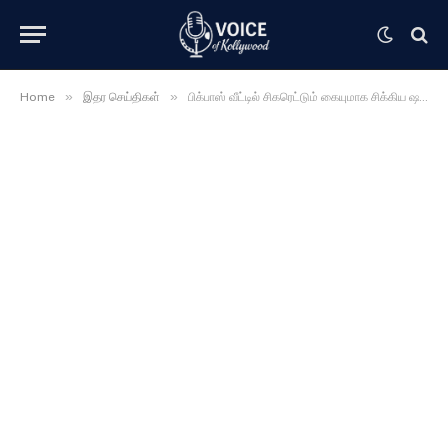
»
»
Home
இதர செய்திகள்
பிக்பாஸ் வீட்டில் சிகரெட்டும் கையுமாக சிக்கிய ஷகீலா …… வெளியான வீடியோ …… உறைந்துபோன ரசிகர்கள் …………