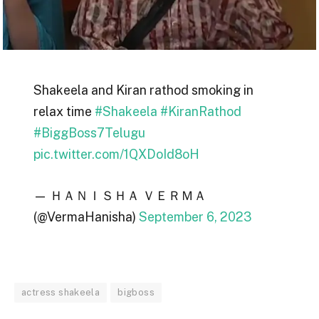
Shakeela and Kiran rathod smoking in
relax time
#Shakeela
#KiranRathod
#BiggBoss7Telugu
pic.twitter.com/1QXDoId8oH
— ＨＡＮＩＳＨＡ ＶＥＲＭＡ
(@VermaHanisha)
September 6, 2023
actress shakeela
bigboss