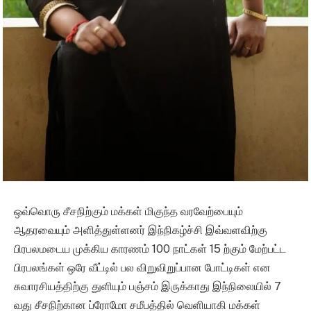
ஒவ்வொரு சீசநிற்கும் மக்கள் மிகுந்த வரவேற்பையும்
ஆதரவையும் அளித்துள்ளனர் இந்நிகழ்ச்சி இவ்வளவிற்கு
பிரபலமடைய முக்கிய காரணம் 100 நாட்கள் 15 ற்கும் மேற்பட்ட
பிரபலங்கள் ஒரே வீட்டில் பல விறுவிறுப்பான போட்டிகள் என
சுவாரசியத்திற்கு துளியும் பஞ்சம் இருக்காது இந்நிலையில் 7
வது சீசநிற்கான ப்ரோமோ சமீபத்தில் வெளியாகி மக்கள்