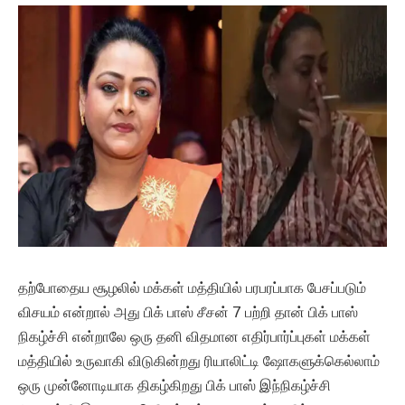
தற்போதைய சூழலில் மக்கள் மத்தியில் பரபரப்பாக பேசப்படும்
விசயம் என்றால் அது பிக் பாஸ் சீசன் 7 பற்றி தான் பிக் பாஸ்
நிகழ்ச்சி என்றாலே ஒரு தனி விதமான எதிர்பார்ப்புகள் மக்கள்
மத்தியில் உருவாகி விடுகின்றது ரியாலிட்டி ஷோகளுக்கெல்லாம்
ஒரு முன்னோடியாக திகழ்கிறது பிக் பாஸ் இந்நிகழ்ச்சி