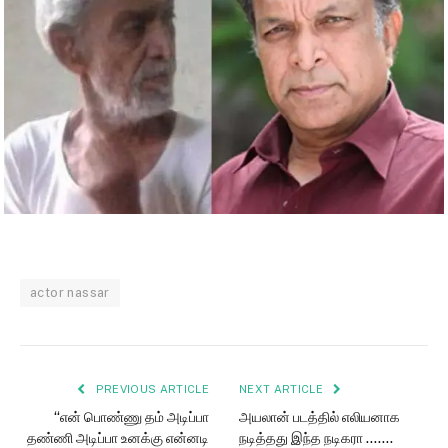
actor nassar
PREVIOUS ARTICLE
NEXT ARTICLE
“என் பொண்ணு தம் அடிப்பா
அயலான் படத்தில் எலியனாக
தண்ணி அடிப்பா உனக்கு என்னடி
நடித்தது இந்த நடிகரா …….