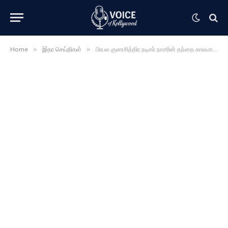
»
»
Home
இதர செய்திகள்
பிரபல குணசித்திர நடிகர் நாசரின் தந்தை காலமானார் ……… சோகத்தில் மூழ்கிய ஒட்டுமொத்த திரையுலகினர் ……..