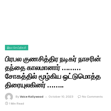
இதர செய்திகள்
பிரபல குணசித்திர நடிகர் நாசரின்
தந்தை காலமானார் ………
சோகத்தில் மூழ்கிய ஒட்டுமொத்த
திரையுலகினர் ……..
By
Voice Kollywood
October 10, 2023
No Comments
1 Min Read