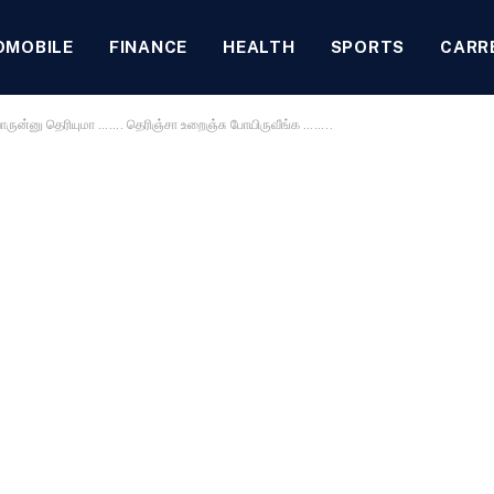
OMOBILE
FINANCE
HEALTH
SPORTS
CARR
ாருன்னு தெரியுமா ……. தெரிஞ்சா உறைஞ்சு போயிருவீங்க ……..