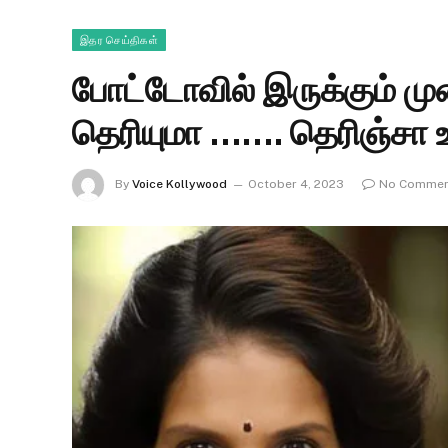
இதர செய்திகள்
போட்டோவில் இருக்கும் ம
தெரியுமா ……. தெரிஞ்சா 
By
Voice Kollywood
October 4, 2023
No Commen