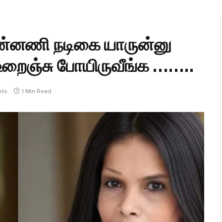
ுன்னணி நடிகை யாருன்னு
உறைஞ்சு போயிருவீங்க ……..
ts
1 Min Read