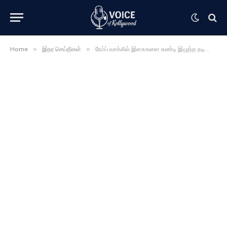
»
»
Home
இதர செய்திகள்
ரேம்ப் வாக்கில் இளசுகளை சுண்டி இழுத்த நடிகை தமன்னா …… சும்மா பாத்தாலே போதை ஏறிடும் போலேயே …….