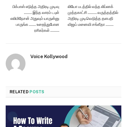
பிக்பாஸ் எடுத்த அதிரடி முடிவு
லியோ படத்தில் வந்த லிப்லாக்
……. இந்த வாரம் டபுள்
முத்தகாட்சி …….. வருத்தத்தில்
எலிமிநேசன் அதுவும் யாருன்னு
அதிரடி முடிவெடுத்த தளபதி
பாருங்க …… உறைந்துபோன
விஜய் மனைவி சங்கீதா …….
ரசிகர்கள் ……..
Voice Kollywood
RELATED
POSTS