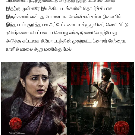
பிரபலங்கள் நடித்துள்ளதை அடுத்து இந்த படம் லோகேஷ்
இதற்கு முன்னரே இயக்கிய படங்களின் தொடர்ச்சியாக
இருக்கலாம் என்பது போலன பல கேள்விகள் உள்ள நிலையில்
இந்த படம் குறித்த பல அப்டேட்களை படக்குழுவினர் வெளியிட்டு
ரசிகர்களை வியப்படைய செய்து வந்த நிலையில் தற்போது
அடுத்த கட்டமாக லியோ படத்தின் முதற்கட்ட ட்ரைலர் நேற்றைய
நாளில் மாலை ஆறு மணிக்கு மேல்