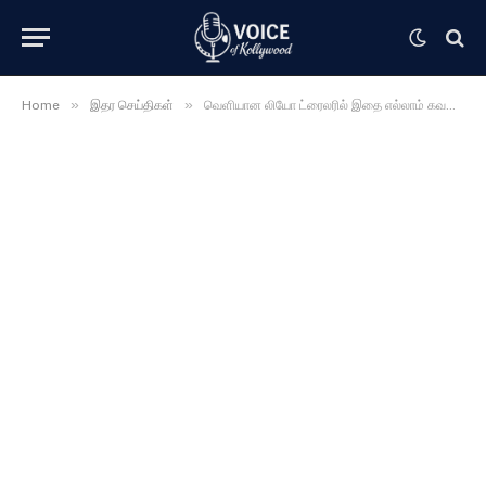
»
»
Home
இதர செய்திகள்
வெளியான லியோ ட்ரைலரில் இதை எல்லாம் கவனிச்சீங்களா ….. அடேங்கப்பா இதுல இப்படி ஒரு ட்விஸ்ட் இருக்கா ……..