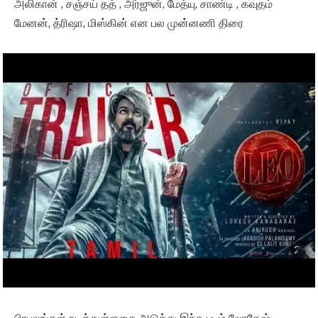
அலிகான் , சஞ்சய் தத் , அர்ஜுன், மேத்யு, சாண்டி , கவுதம்
மேனன், த்ரிஷா, மிஸ்கின் என பல முன்னணி திரை