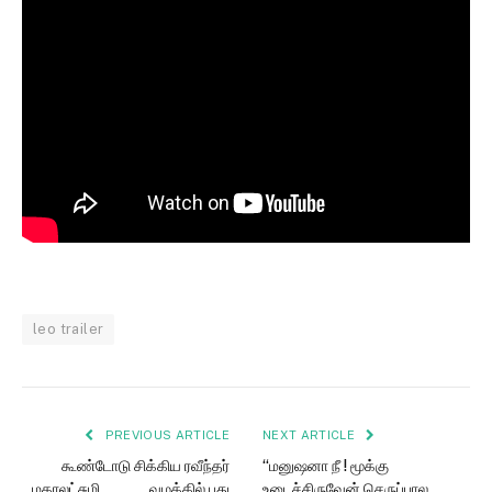
leo trailer
PREVIOUS ARTICLE
NEXT ARTICLE
கூண்டோடு சிக்கிய ரவீந்தர்
“மனுஷனா நீ ! மூக்கு
மகாலட்சுமி ………. வழக்கில் புது
உடைச்சிருவேன் செருப்பால