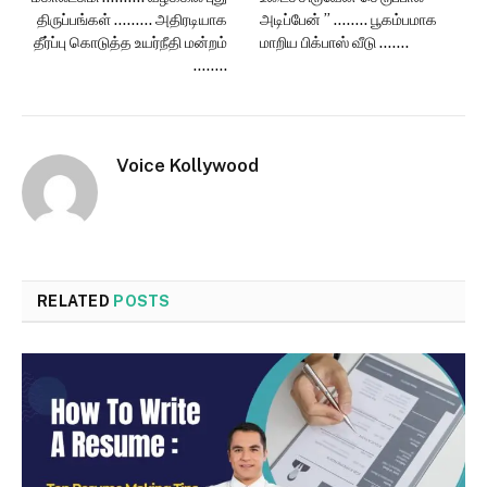
திருப்பங்கள் ……… அதிரடியாக
அடிப்பேன் ” …….. பூகம்பமாக
தீர்ப்பு கொடுத்த உயர்நீதி மன்றம்
மாறிய பிக்பாஸ் வீடு …….
……..
Voice Kollywood
RELATED
POSTS