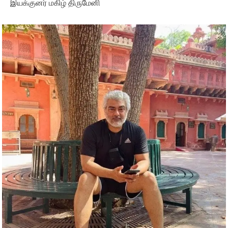
இயக்குனர் மகிழ் திருமேனி