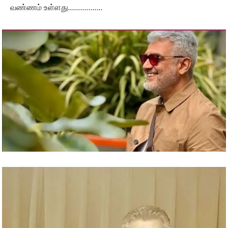
வண்ணம் உள்ளது……………..