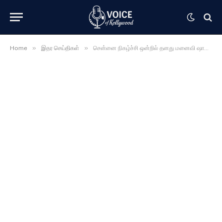
»
»
Home
இதர செய்திகள்
சென்னை நிகழ்ச்சி ஒன்றில் தனது மனைவி ஷாலினியுடன் கலந்து கொண்ட தல அஜித் ……. வெளியான வீடியோ …….