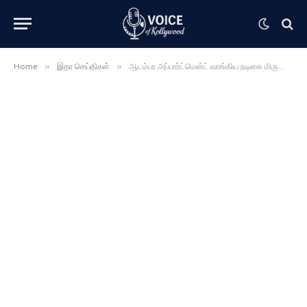
»
»
Home
இதர செய்திகள்
ஆடம்பர அப்பார்ட்மென்ட் வாங்கிய நடிகை மிருணாள் தாகூர்……….. அதன் விலை மட்டுமே இத்தனை கோடியா ……..