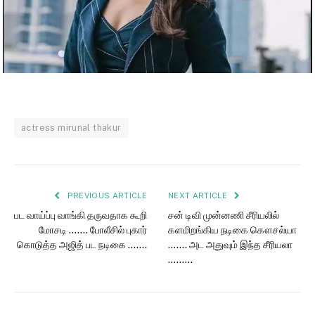
actress mirunal thakur
PREVIOUS ARTICLE
NEXT ARTICLE
பட வாய்ப்பு வாங்கி தருவதாக கூறி
சன் டிவி முன்னணி சீரியலில்
மோசடி ……. போலீசில் புகார்
களமிறங்கிய நடிகை கௌசல்யா
கொடுத்த அஜித் பட நடிகை …….
……. அட அதுவும் இந்த சீரியலா
………