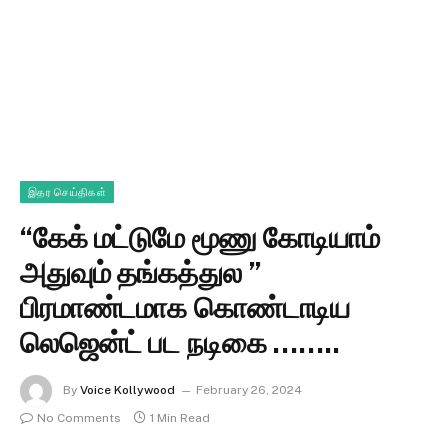
இதர செய்திகள்
“கேக் மட்டுமே மூணு கோடியாம்
அதுவும் தங்கத்துல ”
பிரமாண்டமாக கொண்டாடிய
லெஜென்ட் பட நடிகை ……..
By
Voice Kollywood
February 26, 2024
No Comments
1 Min Read