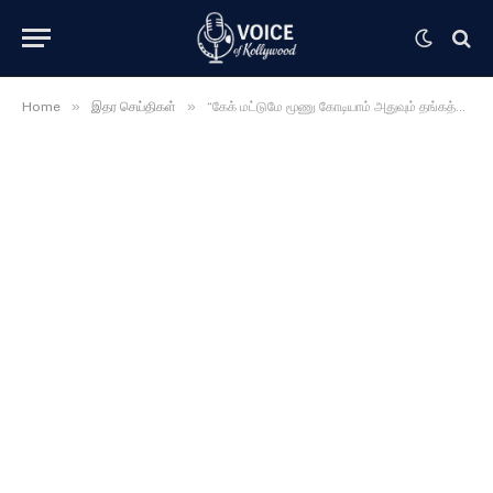
»
»
Home
இதர செய்திகள்
“கேக் மட்டுமே மூணு கோடியாம் அதுவும் தங்கத்துல ” பிரமாண்டமாக கொண்டாடிய லெஜென்ட் பட நடிகை ……..