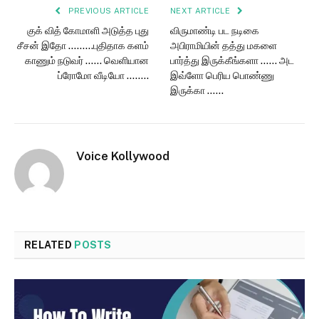
PREVIOUS ARTICLE
NEXT ARTICLE
குக் வித் கோமாளி அடுத்த புது
விருமாண்டி பட நடிகை
சீசன் இதோ ………புதிதாக களம்
அபிராமியின் தத்து மகளை
காணும் நடுவர் …… வெளியான
பார்த்து இருக்கீங்களா …… அட
ப்ரோமோ வீடியோ ……..
இவ்ளோ பெரிய பொண்ணு
இருக்கா ……
Voice Kollywood
RELATED
POSTS