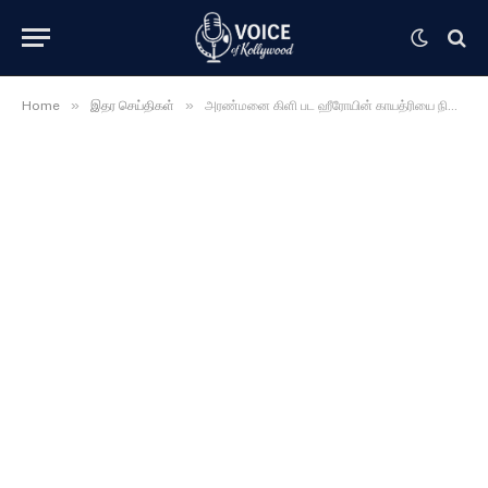
»
»
Home
இதர செய்திகள்
அரண்மனை கிளி பட ஹீரோயின் காயத்ரியை நியாபகம் இருக்கா …..? அட சீரியல் நடிகையா அது …….