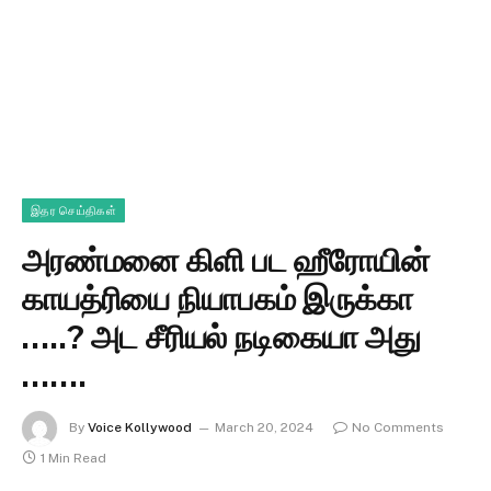
இதர செய்திகள்
அரண்மனை கிளி பட ஹீரோயின்
காயத்ரியை நியாபகம் இருக்கா
…..? அட சீரியல் நடிகையா அது
…….
By
Voice Kollywood
March 20, 2024
No Comments
1 Min Read