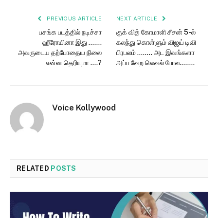
PREVIOUS ARTICLE
NEXT ARTICLE
பசங்க படத்தில் நடிச்சா
குக் வித் கோமாளி சீசன் 5-ல்
ஹீரோயினா இது …….
கலந்து கொள்ளும் விஜய் டிவி
அவருடைய தற்போதைய நிலை
பிரபலம் …….. அட இவங்களா
என்ன தெரியுமா ….?
அப்ப வேற லெவல் போல……..
Voice Kollywood
RELATED
POSTS