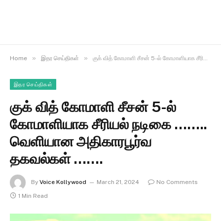
»
»
Home
இதர செய்திகள்
குக் வித் கோமாளி சீசன் 5-ல் கோமாளியாக சீரியல் நடிகை …….. வெளியான அதிகாரபூர்வ தகவல்கள் …….
இதர செய்திகள்
குக் வித் கோமாளி சீசன் 5-ல்
கோமாளியாக சீரியல் நடிகை ……..
வெளியான அதிகாரபூர்வ
தகவல்கள் …….
By
Voice Kollywood
March 21, 2024
No Comments
1 Min Read