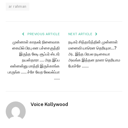
ar rahman
PREVIOUS ARTICLE
NEXT ARTICLE
முன்னாள் காதலர் நினைவாக
நடிகர் சித்தார்த்தின் முன்னாள்
கையில் பிரபு என பச்சைகுத்தி
மனைவி யாரென தெரியுமா…?
இருந்த லேடி சூப்பர் ஸ்டார்
அட இந்த பிரபல நடிகையா
நயன்தாரா …. அத இப்ப
அவங்க இத்தன நாளா தெரியாம
என்னன்னு மாத்தி இருக்காங்க
போச்சே ……
பாருங்க ….. ச்சே வேற லேவல்ப்பா
…..
Voice Kollywood