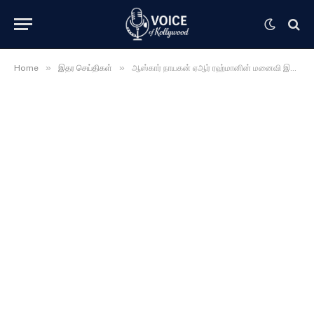
»
»
Home
இதர செய்திகள்
ஆஸ்கார் நாயகன் ஏஆர் ரஹ்மானின் மனைவி இந்த பிரபலமா …. முதன் முதலாக வெளிவந்த அவரது புகைப்படம் ….. வியந்துபோன ரசிகர்கள் ….