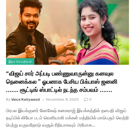
இதர செய்திகள்
“விஜய் சார் அப்படி பண்ணுவாருன்னு கனவுல
நெனைக்கல ” ஓபனாக பேசிய பிக்பாஸ் ஜனனி
……. சூட்டிங் ஸ்பாட்டில் நடந்த சம்பவம் …….
By
Voice Kollywood
November 8, 2023
0
பிரபல இயக்குனர் லோகேஷ் கனகராஜ் இயக்கத்தில் தளபதி விஜய்
நடிப்பில் லியோ படம் வெளியாகி மக்கள் மத்தியில் மாபெரும் வெற்றி
பெற்று வருவதோடு வசூல் ரீதியாகவும் அமோக…