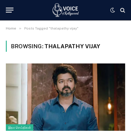
»
Home
Posts Tagged "thalapathy vijay"
BROWSING:
THALAPATHY VIJAY
இதர செய்திகள்