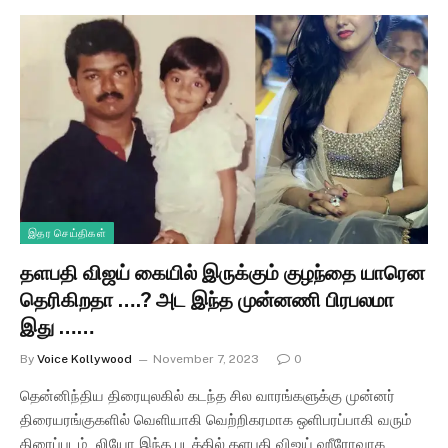
இதர செய்திகள்
தளபதி விஜய் கையில் இருக்கும் குழந்தை யாரென
தெரிகிறதா ….? அட இந்த முன்னணி பிரபலமா
இது ……
By
Voice Kollywood
November 7, 2023
0
தென்னிந்திய திரையுலகில் கடந்த சில வாரங்களுக்கு முன்னர்
திரையரங்குகளில் வெளியாகி வெற்றிகரமாக ஒளிபரப்பாகி வரும்
திரைப்படம் லியோ இந்த படத்தில் தளபதி விஜய் ஹீரோவாக