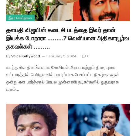
இதர செய்திகள்
தளபதி விஜயின் கடைசி படத்தை இவர் தான்
இயக்க போறாரா ………? வெளியான அதிகாரபூர்வ
தகவல்கள் ………
By
Voice Kollywood
February 5, 2024
0
கடந்த சில தினங்களாக சோசியல் மீடியா மற்றும் திரையுலக
வட்டாரத்தில் பெரிதளவில் பரபரப்பாக பேசப்பட்ட நிகழ்வுகளுள்
ஒன்று என பார்த்தால் பிரபல முன்னணி நடிகர்களில் ஒருவராக
வலம்…