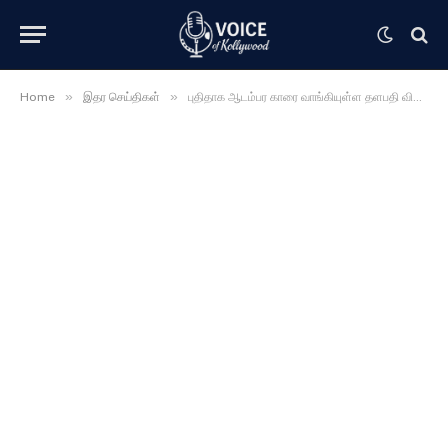
»
»
Home
இதர செய்திகள்
புதிதாக ஆடம்பர காரை வாங்கியுள்ள தளபதி விஜய் …….. அதன் விலை மட்டும் எத்தனை கோடி தெரியுமா ….?