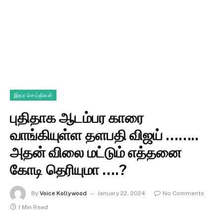
இதர செய்திகள்
புதிதாக ஆடம்பர காரை
வாங்கியுள்ள தளபதி விஜய் ……..
அதன் விலை மட்டும் எத்தனை
கோடி தெரியுமா ….?
By
Voice Kollywood
January 22, 2024
No Comments
1 Min Read