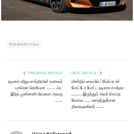
thalapathy vijay
PREVIOUS ARTICLE
NEXT ARTICLE
நடிகை விஜயசாந்தியின் கணவர்
மீண்டும் கையில் ட்ரிப்ஸ் உடன்
யாரென தெரியுமா …….. அட
போட்டோ போட்ட நடிகை சமந்தா
இந்த முன்னனி பிரபலமா அவரு
……… இருந்தும் அவர் செய்த
…….
வேலை …… உறைந்துபோன
திரையுலகினர் …….
Voice Kollywood