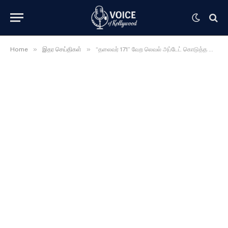
»
»
Home
இதர செய்திகள்
“தலைவர் 171” வேற லெவல் அப்டேட் கொடுத்த இயக்குனர் லோகேஷ் கனகராஜ் ……… வாயடைத்து போன ரசிகர்கள் …….