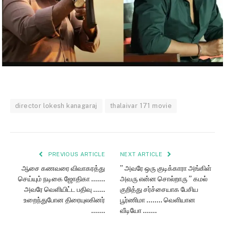
director lokesh kanagaraj
thalaivar 171 movie
PREVIOUS ARTICLE
NEXT ARTICLE
ஆசை கணவரை விவாகரத்து
” அவரே ஒரு குடிக்காரா அங்கிள்
செய்யும் நடிகை ஜோதிகா …….
அவரு என்ன சொல்றாரு ” கமல்
அவரே வெளியிட்ட பதிவு ……
குறித்து சர்ச்சையாக பேசிய
உறைந்துபோன திரையுலகினர்
பூர்ணிமா …….. வெளியான
…….
வீடியோ …….