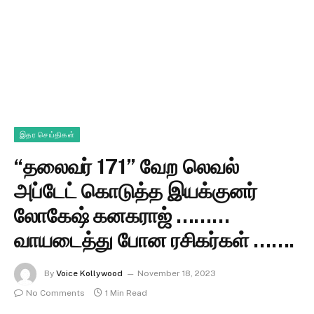
இதர செய்திகள்
“தலைவர் 171” வேற லெவல்
அப்டேட் கொடுத்த இயக்குனர்
லோகேஷ் கனகராஜ் ………
வாயடைத்து போன ரசிகர்கள் …….
By
Voice Kollywood
November 18, 2023
No Comments
1 Min Read