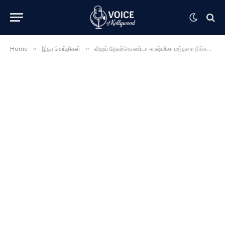
»
»
Home
இதர செய்திகள்
விஜய் தேவர்கொண்டா -ராஷ்மிகா மந்தனா நிச்சயதார்த்தம் …….. அதுவும் எங்க எப்படின்னு பாருங்க …….