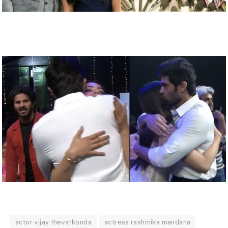
actor vijay thevarkonda
actress rashmika mandana