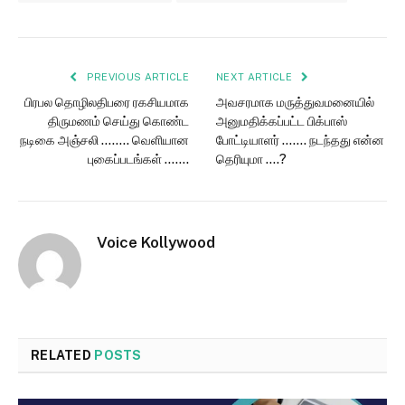
PREVIOUS ARTICLE
NEXT ARTICLE
பிரபல தொழிலதிபரை ரகசியமாக
அவசரமாக மருத்துவமனையில்
திருமணம் செய்து கொண்ட
அனுமதிக்கப்பட்ட பிக்பாஸ்
நடிகை அஞ்சலி …….. வெளியான
போட்டியாளர் ……. நடந்தது என்ன
புகைப்படங்கள் …….
தெரியுமா ….?
Voice Kollywood
RELATED
POSTS