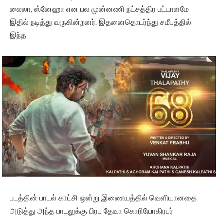
லைலா, ஸ்னேஹா என பல முன்னணி நட்சத்திர பட்டாளமே
இதில் நடித்து வருகின்றனர். இதனைதொடர்ந்து சமீபத்தில்
இந்த
படத்தின் பாடல் காட்சி ஒன்று இணையத்தில் வெளியானதை
அடுத்து அந்த பாடலுக்கு பிரபு தேவா கொரியோகிரபர்