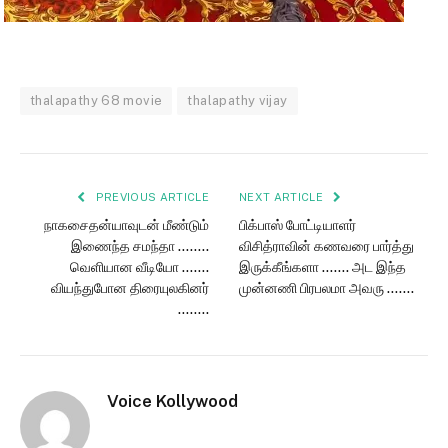
thalapathy 68 movie
thalapathy vijay
PREVIOUS ARTICLE
NEXT ARTICLE
நாகசைதன்யாவுடன் மீண்டும்
பிக்பாஸ் போட்டியாளர்
இணைந்த சமந்தா ……..
விசித்ராவின் கணவரை பார்த்து
வெளியான வீடியோ …….
இருக்கீங்களா ……. அட இந்த
வியந்துபோன திரையுலகினர்
முன்னணி பிரபலமா அவரு …….
……..
Voice Kollywood