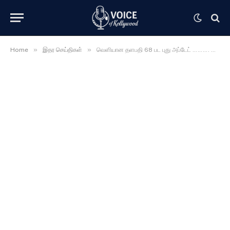
»
»
Home
இதர செய்திகள்
வெளியான தளபதி 68 பட புது அப்டேட் ………. அட இவங்க எல்லாம் படத்துல இருக்காங்களா …… உறைந்துபோன ரசிகர்கள் ………