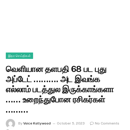
இதர செய்திகள்
வெளியான தளபதி 68 பட புது
அப்டேட் ………. அட இவங்க
எல்லாம் படத்துல இருக்காங்களா
…… உறைந்துபோன ரசிகர்கள்
………
By
Voice Kollywood
October 5, 2023
No Comments