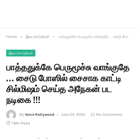
»
»
Home
இதர செய்திகள்
பாத்ததுக்கே பெருமூச்சு வாங்குதே … சைடு போஸில் சைசாக காட்டி சில்மிஷம் செய்த அநேகன் பட நடிகை !!!
இதர செய்திகள்
பாத்ததுக்கே பெருமூச்சு வாங்குதே
… சைடு போஸில் சைசாக காட்டி
சில்மிஷம் செய்த அநேகன் பட
நடிகை !!!
By
Voice Kollywood
June 24, 2022
No Comments
1 Min Read