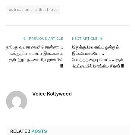
actress amaira thasthoor
PREVIOUS ARTICLE
NEXT ARTICLE
நாப்பது வயசா எவன் சொன்னா …
இதுக்குமேல காட்ட ஒன்னும்
எக்குதப்பாக காட்டி இளசுகளை
இல்லபோலையே ….
சூடேற்றும் நடிகை மீரா ஜாஸ்மின்
மொத்தத்தையும் காட்டி வசூல்
!!!
வேட்டையில் இறங்கிய கிரண் !!!
Voice Kollywood
RELATED
POSTS