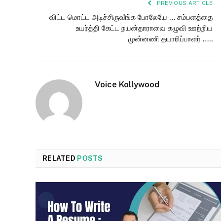
PREVIOUS ARTICLE
விட்ட மொட்ட அடிச்சிருவீங்க போலேயே … சம்பளத்தை
உயர்த்தி கேட்ட நயன்தாராவை கழுவி ஊற்றிய
முன்னணி தயாரிப்பாளர் …..
Voice Kollywood
RELATED
POSTS