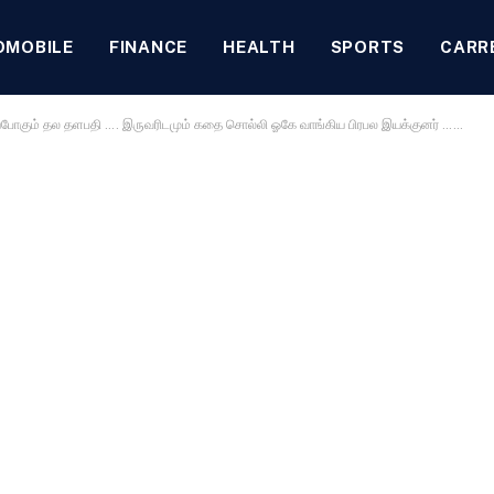
OMOBILE
FINANCE
HEALTH
SPORTS
CARR
யபோகும் தல தளபதி …. இருவரிடமும் கதை சொல்லி ஓகே வாங்கிய பிரபல இயக்குனர் ……